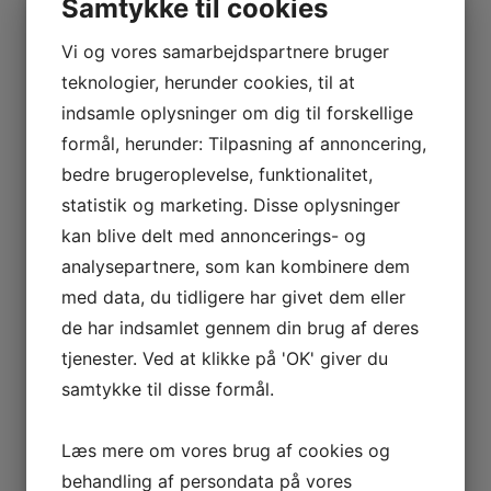
Samtykke til cookies
har alt inden for anlæg, centraler og pumper, så du
kan opnå den mest energibesparende løsning.
Vi og vores samarbejdspartnere bruger
teknologier, herunder cookies, til at
indsamle oplysninger om dig til forskellige
Vi kan stå for hele processen, når det kommer til varme. Vi
formål, herunder: Tilpasning af annoncering,
har alt inden for
varmepumper
, biobrændselsanlæg,
bedre brugeroplevelse, funktionalitet,
fjernvarme og meget mere. Vi skræddersyr en løsning ud
statistik og marketing. Disse oplysninger
fra dine ønsker og behov – hvad enten det drejer sig om
kan blive delt med annoncerings- og
industribygninger, landbruget, det private hus eller i
analysepartnere, som kan kombinere dem
sommerhuset.
med data, du tidligere har givet dem eller
de har indsamlet gennem din brug af deres
Som en del af vores varmeløsninger tilbyder vi ligeledes at
tjenester. Ved at klikke på 'OK' giver du
udarbejde en energiberegning på din ejendom, så du har
samtykke til disse formål.
mulighed for at få indblik i din varmeregning. Vi tilbyder
denne beregning, så vi kan se, om det er muligt at opnå
Læs mere om vores brug af cookies og
besparelser med en ny varmeinstallation. Denne løsning
behandling af persondata på vores
tilpasses naturligvis dine konkrete ønsker og behov.