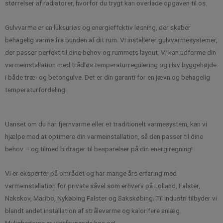
størrelser af radiatorer, hvorfor du trygt kan overlade opgaven til os.
Gulvvarme er en luksuriøs og energieffektiv løsning, der skaber
behagelig varme fra bunden af dit rum. Vi installerer gulvvarmesystemer,
der passer perfekt til dine behov og rummets layout. Vi kan udforme din
varmeinstallation med trådløs temperaturregulering og i lav byggehøjde
i både træ- og betongulve. Det er din garanti for en jævn og behagelig
temperaturfordeling.
Uanset om du har fjernvarme eller et traditionelt varmesystem, kan vi
hjælpe med at optimere din varmeinstallation, så den passer til dine
behov – og tilmed bidrager til besparelser på din energiregning!
Vi er eksperter på området og har mange års erfaring med
varmeinstallation for private såvel som erhverv på Lolland, Falster,
Nakskov, Maribo, Nykøbing Falster og Sakskøbing. Til industri tilbyder vi
blandt andet installation af strålevarme og kalorifere anlæg.
Mulighederne er vidtfavnende hos os!