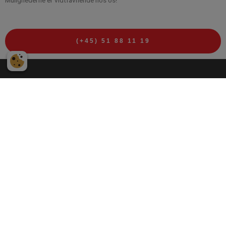
(+45) 51 88 11 19
Er uheldet ude? Vi har
døgnservice
Skulle det ske, at du har behov for akut rådgivning eller
udrykningen, kan du trygt henvende dig alle døgnets timer –
24/7. Vores team står klar til at rykke ud, når du har akut
behov for service eller reparation.
(+45) 51 88 11 19