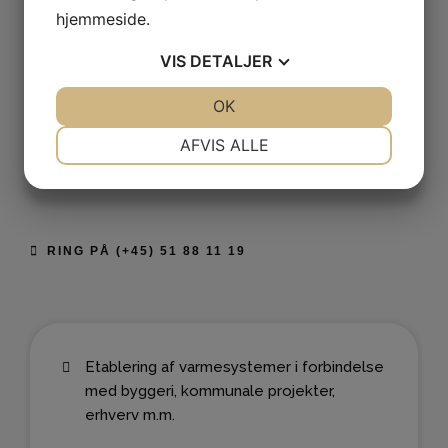
hjemmeside.
Har du spørgsmål, eller har du behov for at vide mere, er
VIS
DETALJER
du velkommen til at tage
kontakt til os.
Vi er din
erfarne
VVS’er
, som løser stort som småt. Det er naturligvis helt
JA
NEJ
OK
JA
NEJ
uforpligtende at høre mere om dine muligheder hos os. Vi
NØDVENDIGE
PRÆFERENCER
AFVIS ALLE
ser frem til at udarbejde en løsning ud fra dine behov og
JA
NEJ
JA
NEJ
ønsker.
MARKETING
STATISTIK
RING PÅ (+45) 51 88 11 19
Etablering af varmesystemer i forbindelse
med byggeri, kommunale projekter,
erhverv m.m.