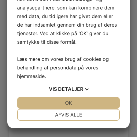
analysepartnere, som kan kombinere dem
med data, du tidligere har givet dem eller
RING ALLEREDE I DAG PÅ TLF. (+45) 51 88 11 19
de har indsamlet gennem din brug af deres
tjenester. Ved at klikke på 'OK' giver du
samtykke til disse formål.
Læs mere om vores brug af cookies og
Vi kan hjælpe med:
behandling af persondata på vores
hjemmeside.
Installation af vandhaner,
armaturer og sanitets udstyr
VIS
DETALJER
Vedligeholdelse af
JA
NEJ
OK
JA
NEJ
vandinstallationer
– herunder
afkalkning, rensning af filtre og ventiler
NØDVENDIGE
PRÆFERENCER
AFVIS ALLE
samt forebyggende inspektioner af din
JA
NEJ
JA
NEJ
vandinstallation
MARKETING
STATISTIK