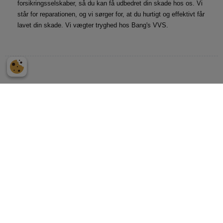
forsikringsselskaber, så du kan få udbedret din skade hos os. Vi
står for reparationen, og vi sørger for, at du hurtigt og effektivt får
lavet din skade. Vi vægter tryghed hos Bang's VVS.
Vandinstallationer
Vi mestrer enhver vandinstallation i alle typer bygninger og
ejendomme. Herunder vandværker, små private huse,
virksomheder, alle sommerhuse, store industribygninger osv.
Kontakt os i dag og hør meget mere.
Er uheldet ude? Vi har
døgnservice
Skulle det ske, at du har behov for akut rådgivning eller